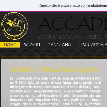
Questo sito è stato creato con la piattafor
ACCADE
WUSHU KUNG FU - QIXING
HOME
WUSHU
TANGLANG
L'ACCADEMI
QIXING
TANGLAN
G QUAN
La nascita dello stile della mantide religiosa avviene tra il 900
ed il 1600 d.C. ad opera di una figura che si perde tra il
mitologico e lo storico, conosciuta con il nome di Wang Lang.
Secondo alcuni era praticante laico, ovvero senza l'iniziazione
al monachesimo, del Monastero Shaolin. In seguito alla sua
formazione nel Monastero Wang Lang partì per un lungo
viaggio, che lo portò app
rendere 17 stili di Kung Fu, confluiti