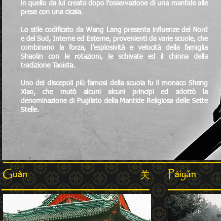
in quello da lui creato dopo l’osservazione di una mantide alle
prese con una cicala.
Lo stile codificato da Wang Lang presenta influenze del Nord
e del Sud, Interne ed Esterne, provenienti da varie scuole, che
combinano la forza, l’esplosività e velocità della famiglia
Shaolin con le rotazioni, le schivate ed il chin
na della
tradizione Taoista.
Uno dei discepoli più famosi della scuola fu il monaco Sheng
Xiao, che mutò alcuni alcuni principi ed adottò la
denominazione di Pugilato della Mantide Religiosa delle Sette
Stelle.
Guàn
Páiyǎn
关